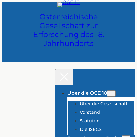
Zum
Inhalt
Österreichische
springen
Gesellschaft zur
Erforschung des 18.
Jahrhunderts
Über die ÖGE 18
Über die Gesellschaft
Vorstand
Statuten
Die ISECS