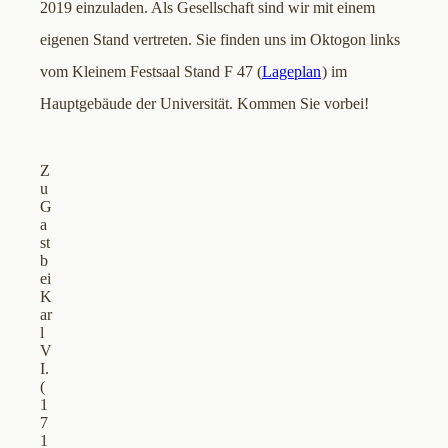
2019 einzuladen. Als Gesellschaft sind wir mit einem
eigenen Stand vertreten. Sie finden uns im Oktogon links
vom Kleinem Festsaal Stand F 47 (
Lageplan
) im
Hauptgebäude der Universität. Kommen Sie vorbei!
Z
u
G
a
st
b
ei
K
ar
l
V
I.
(
1
7
1