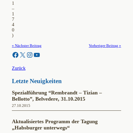
1
–
1
7
4
0
)
« Nächster Beitrag
Vorheriger Beitrag »
Facebook
X
Instagram
YouTube
Zurück
Letzte Neuigkeiten
Spezialführung “Rembrandt – Tizian –
Bellotto”, Belvedere, 31.10.2015
27.10.2015
Aktualisiertes Programm der Tagung
„Habsburger unterwegs“