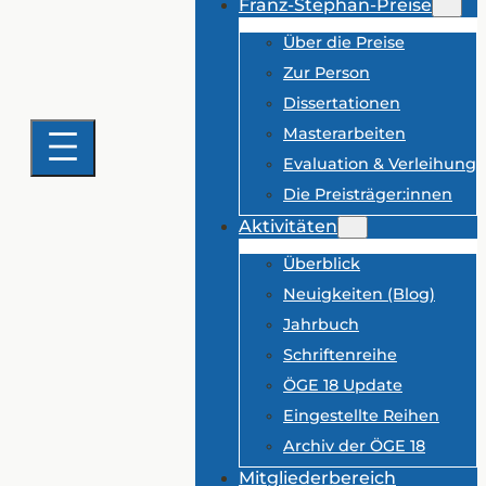
Franz-Stephan-Preise
Über die Preise
Zur Person
Dissertationen
Masterarbeiten
Evaluation & Verleihung
Die Preisträger:innen
Aktivitäten
Überblick
Neuigkeiten (Blog)
Jahrbuch
Schriftenreihe
ÖGE 18 Update
Eingestellte Reihen
Archiv der ÖGE 18
Mitgliederbereich