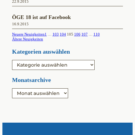
22.9.2015
ÖGE 18 ist auf Facebook
16.9.2015
Neuere Neuigkeiten
1
…
103
104
105
106
107
…
110
Ältere Neuigkeiten
Kategorien auswählen
K
a
t
e
Monatsarchive
g
o
A
r
r
i
c
e
h
n
i
v