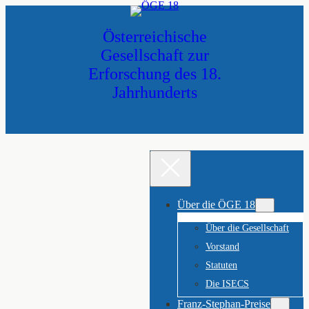
Zum
Inhalt
Österreichische
springen
Gesellschaft zur
Erforschung des 18.
Jahrhunderts
Über die ÖGE 18
Über die Gesellschaft
Vorstand
Statuten
Die ISECS
Franz-Stephan-Preise