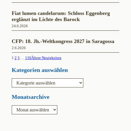
Fiat lumen candelarum: Schloss Eggenberg
erglänzt im Lichte des Barock
24.6.2026
CFP: 18. Jh.-Weltkongress 2027 in Saragossa
2.6.2026
1
2
3
…
110
Ältere Neuigkeiten
Kategorien auswählen
K
a
t
e
Monatsarchive
g
o
A
r
r
i
c
e
h
n
i
v