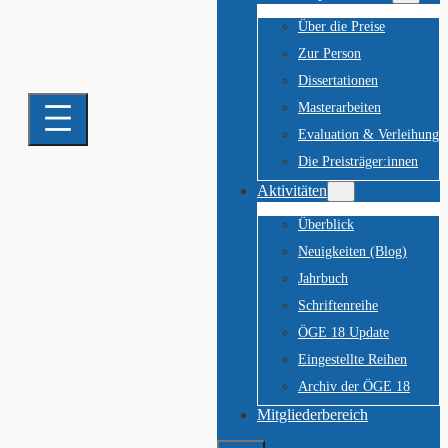
Über die Preise
Zur Person
Dissertationen
Masterarbeiten
Evaluation & Verleihung
Die Preisträger:innen
Aktivitäten
Überblick
Neuigkeiten (Blog)
Jahrbuch
Schriftenreihe
ÖGE 18 Update
Eingestellte Reihen
Archiv der ÖGE 18
Mitgliederbereich
Suchen