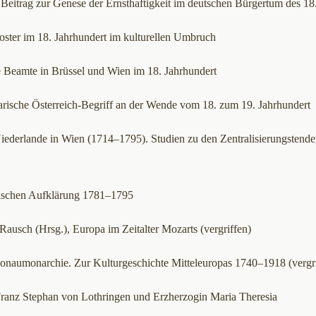
 Beitrag zur Genese der Ernsthaftigkeit im deutschen Bürgertum des 18
oster im 18. Jahrhundert im kulturellen Umbruch
 Beamte in Brüssel und Wien im 18. Jahrhundert
arische Österreich-Begriff an der Wende vom 18. zum 19. Jahrhundert
iederlande in Wien (1714–1795). Studien zu den Zentralisierungstend
chischen Aufklärung 1781–1795
ausch (Hrsg.), Europa im Zeitalter Mozarts (vergriffen)
onaumonarchie. Zur Kulturgeschichte Mitteleuropas 1740–1918 (vergri
ranz Stephan von Lothringen und Erzherzogin Maria Theresia