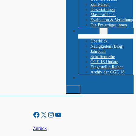
Zur Person
Dissertationen
Masterarbeiten
Evaluation & Verleihung
Die Preisträger:innen
Aktivitäten
Überblick
Neuigkeiten (Blog)
Jahrbuch
Schriftenreihe
ÖGE 18 Update
Eingestellte Reihen
Archiv der ÖGE 18
Mitgliederbereich
Suchen
Facebook
X
Instagram
YouTube
Zurück