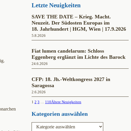
Letzte Neuigkeiten
SAVE THE DATE – Krieg. Macht.
Neuzeit. Der Südosten Europas im
18. Jahrhundert | HGM, Wien | 17.9.2026
5.8.2026
Fiat lumen candelarum: Schloss
Eggenberg erglänzt im Lichte des Barock
ig.
24.6.2026
CFP: 18. Jh.-Weltkongress 2027 in
Saragossa
2.6.2026
1
2
3
…
110
Ältere Neuigkeiten
Monarchen
Kategorien auswählen
K
a