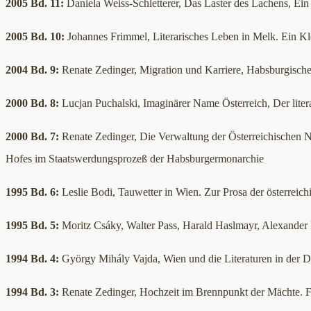
2005 Bd. 11:
Daniela Weiss-Schletterer, Das Laster des Lachens, Ein
2005 Bd. 10:
Johannes Frimmel, Literarisches Leben in Melk. Ein Kl
2004 Bd. 9:
Renate Zedinger, Migration und Karriere, Habsburgische
2000 Bd. 8:
Lucjan Puchalski, Imaginärer Name Österreich, Der liter
2000 Bd. 7:
Renate Zedinger, Die Verwaltung der Österreichischen N
Hofes im Staatswerdungsprozeß der Habsburgermonarchie
1995 Bd. 6:
Leslie Bodi, Tauwetter in Wien. Zur Prosa der österrei
1995 Bd. 5:
Moritz Csáky, Walter Pass, Harald Haslmayr, Alexander R
1994 Bd. 4:
György Mihály Vajda, Wien und die Literaturen in der D
1994 Bd. 3:
Renate Zedinger, Hochzeit im Brennpunkt der Mächte. F