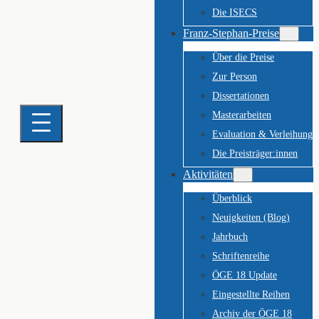
Die ISECS
Franz-Stephan-Preise
Über die Preise
Zur Person
Dissertationen
Masterarbeiten
Evaluation & Verleihung
Die Preisträger:innen
Aktivitäten
Überblick
Neuigkeiten (Blog)
Jahrbuch
Schriftenreihe
ÖGE 18 Update
Eingestellte Reihen
Archiv der ÖGE 18