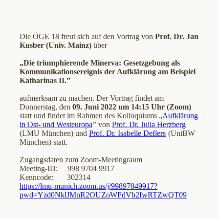
Die ÖGE 18 freut sich auf den Vortrag von
Prof. Dr. Jan
Kusber (Univ. Mainz)
über
„Die triumphierende Minerva: Gesetzgebung als
Kommunikationsereignis der Aufklärung am Beispiel
Katharinas II.”
aufmerksam zu machen. Der Vortrag findet am
Donnerstag, den
09. Juni 2022 um 14:15 Uhr (Zoom)
statt und findet im Rahmen des Kolloquiums „
Aufklärung
in Ost- und Westeuropa
” von
Prof. Dr. Julia Herzberg
(LMU München) und
Prof. Dr. Isabelle Deflers
(UniBW
München) statt.
Zugangsdaten zum Zoom-Meetingraum
Meeting-ID: 998 9704 9917
Kenncode: 302314
https://lmu-munich.zoom.us/j/99897049917?
pwd=Yzd0NklJMnR2OUZoWFdVb2IwRTZwQT09