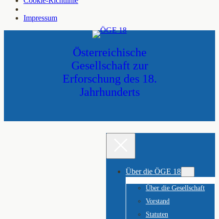
Cookie-Richtlinie
Impressum
Zum
Inhalt
Österreichische
springen
Gesellschaft zur
Erforschung des 18.
Jahrhunderts
Über die ÖGE 18
Über die Gesellschaft
Vorstand
Statuten