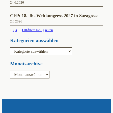
24.6.2026
CFP: 18. Jh.-Weltkongress 2027 in Saragossa
2.6.2026
1
2
3
…
110
Ältere Neuigkeiten
Kategorien auswählen
K
a
t
e
Monatsarchive
g
o
A
r
r
i
c
e
h
n
i
v