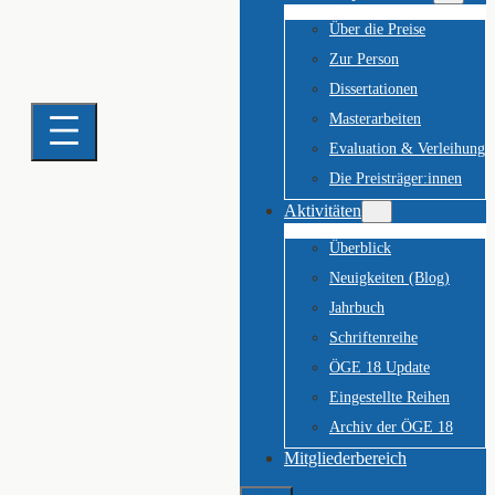
Über die Preise
Zur Person
Dissertationen
Masterarbeiten
Evaluation & Verleihung
Die Preisträger:innen
Aktivitäten
Überblick
Neuigkeiten (Blog)
Jahrbuch
Schriftenreihe
ÖGE 18 Update
Eingestellte Reihen
Archiv der ÖGE 18
Mitgliederbereich
Suchen