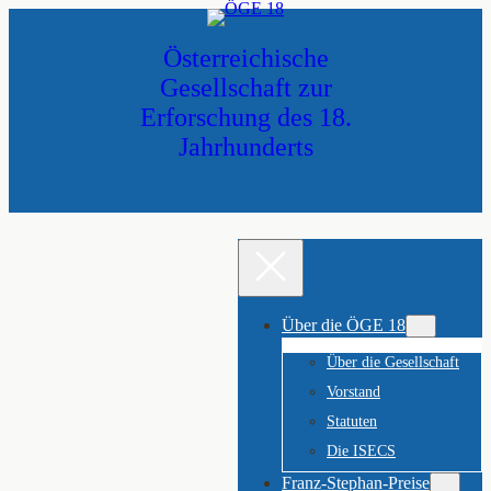
Zum
Inhalt
Österreichische
springen
Gesellschaft zur
Erforschung des 18.
Jahrhunderts
Über die ÖGE 18
Über die Gesellschaft
Vorstand
Statuten
Die ISECS
Franz-Stephan-Preise