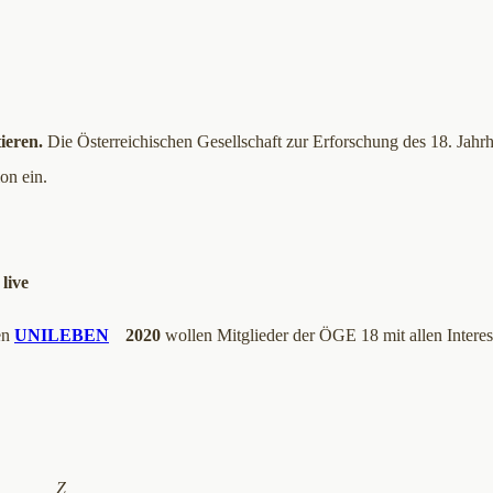
ieren.
Die Österreichischen Gesellschaft zur Erforschung des 18. Jahrhu
ion ein.
live
en
UNILEBEN
2020
wollen Mitglieder der ÖGE 18 mit allen Interess
Z