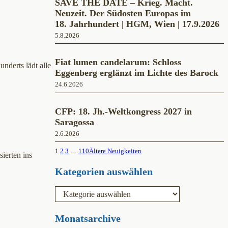
SAVE THE DATE – Krieg. Macht.
Neuzeit. Der Südosten Europas im
18. Jahrhundert | HGM, Wien | 17.9.2026
5.8.2026
Fiat lumen candelarum: Schloss
nderts lädt alle
Eggenberg erglänzt im Lichte des Barock
24.6.2026
CFP: 18. Jh.-Weltkongress 2027 in
Saragossa
2.6.2026
1
2
3
…
110
Ältere Neuigkeiten
ierten ins
Kategorien auswählen
K
a
t
e
Monatsarchive
g