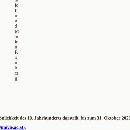
lo
ff
u
n
d
M
ar
io
n
R
o
m
b
er
g
önlichkeit des 18. Jahrhunderts darstellt, bis zum 31. Oktober 202
univie.ac.at
).