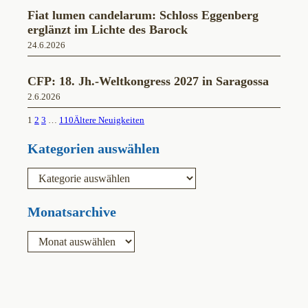
Fiat lumen candelarum: Schloss Eggenberg
erglänzt im Lichte des Barock
24.6.2026
CFP: 18. Jh.-Weltkongress 2027 in Saragossa
2.6.2026
1
2
3
…
110
Ältere Neuigkeiten
Kategorien auswählen
K
a
t
e
Monatsarchive
g
o
A
r
r
i
c
e
h
n
i
v