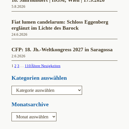
18. Jahrhundert | HGM, Wien | 17.9.2026
5.8.2026
Fiat lumen candelarum: Schloss Eggenberg
erglänzt im Lichte des Barock
24.6.2026
CFP: 18. Jh.-Weltkongress 2027 in Saragossa
2.6.2026
1
2
3
…
110
Ältere Neuigkeiten
Kategorien auswählen
K
a
t
e
Monatsarchive
g
o
A
r
r
i
c
e
h