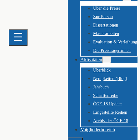
Über die Preise
Zur Person
Dissertationen
Masterarbeiten
Evaluation & Verleihung
Die Preisträger:innen
Aktivitäten
Überblick
Neuigkeiten (Blog)
Jahrbuch
Schriftenreihe
ÖGE 18 Update
Eingestellte Reihen
Archiv der ÖGE 18
Mitgliederbereich
Suchen