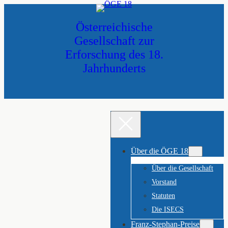
Zum
Inhalt
Österreichische
springen
Gesellschaft zur
Erforschung des 18.
Jahrhunderts
Über die ÖGE 18
Über die Gesellschaft
Vorstand
Statuten
Die ISECS
Franz-Stephan-Preise