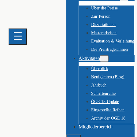
Über die Preise
Zur Person
Dissertationen
Masterarbeiten
Evaluation & Verleihung
Die Preisträger:innen
Aktivitäten
Überblick
Neuigkeiten (Blog)
Jahrbuch
Schriftenreihe
ÖGE 18 Update
Eingestellte Reihen
Archiv der ÖGE 18
Mitgliederbereich
Suchen