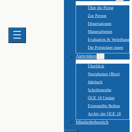
Über die Preise
Zur Person
Dissertationen
Masterarbeiten
Evaluation & Verleihung
Die Preisträger:innen
Aktivitäten
Überblick
Neuigkeiten (Blog)
Jahrbuch
Schriftenreihe
ÖGE 18 Update
Eingestellte Reihen
Archiv der ÖGE 18
Mitgliederbereich
Suchen