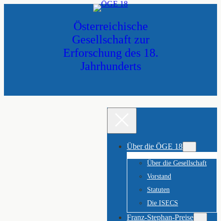
Zum
Inhalt
Österreichische
springen
Gesellschaft zur
Erforschung des 18.
Jahrhunderts
Über die ÖGE 18
Über die Gesellschaft
Vorstand
Statuten
Die ISECS
Franz-Stephan-Preise