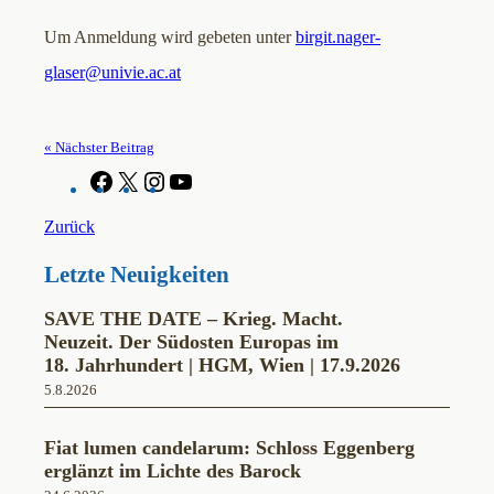
Um Anmeldung wird gebeten unter
birgit.nager-
glaser@univie.ac.at
« Nächster Beitrag
F
X
I
Y
a
n
o
c
s
u
Zurück
e
t
T
b
a
u
Letzte Neuigkeiten
o
g
b
o
r
e
k
a
SAVE THE DATE – Krieg. Macht.
m
Neuzeit. Der Südosten Europas im
18. Jahrhundert | HGM, Wien | 17.9.2026
5.8.2026
Fiat lumen candelarum: Schloss Eggenberg
erglänzt im Lichte des Barock