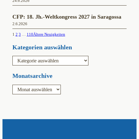
24.6.2026
CFP: 18. Jh.-Weltkongress 2027 in Saragossa
2.6.2026
1
2
3
…
110
Ältere Neuigkeiten
Kategorien auswählen
K
a
t
e
Monatsarchive
g
o
A
r
r
i
c
e
h
n
i
v