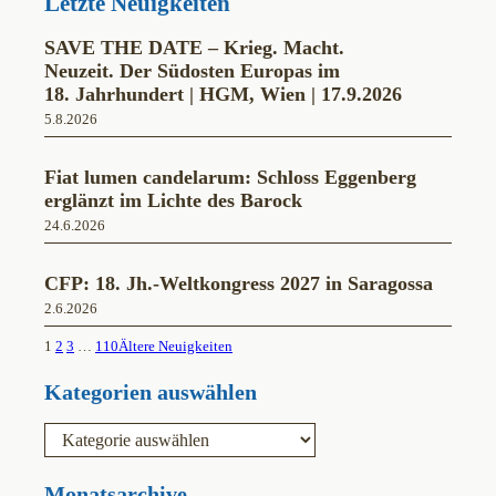
Letzte Neuigkeiten
SAVE THE DATE – Krieg. Macht.
Neuzeit. Der Südosten Europas im
18. Jahrhundert | HGM, Wien | 17.9.2026
5.8.2026
Fiat lumen candelarum: Schloss Eggenberg
erglänzt im Lichte des Barock
24.6.2026
CFP: 18. Jh.-Weltkongress 2027 in Saragossa
2.6.2026
1
2
3
…
110
Ältere Neuigkeiten
Kategorien auswählen
K
a
t
e
Monatsarchive