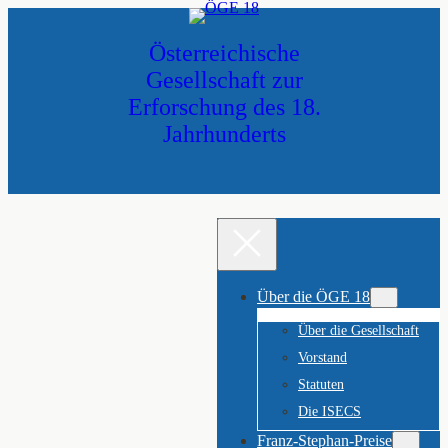
Zum
Inhalt
Österreichische
springen
Gesellschaft zur
Erforschung des 18.
Jahrhunderts
Über die ÖGE 18
Über die Gesellschaft
Vorstand
Statuten
Die ISECS
Franz-Stephan-Preise