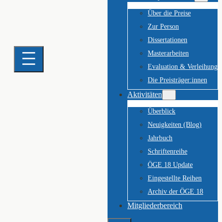
Über die Preise
Zur Person
Dissertationen
Masterarbeiten
Evaluation & Verleihung
Die Preisträger:innen
Aktivitäten
Überblick
Neuigkeiten (Blog)
Jahrbuch
Schriftenreihe
ÖGE 18 Update
Eingestellte Reihen
Archiv der ÖGE 18
Mitgliederbereich
Suchen