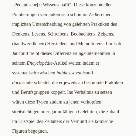
„Pedantische[r] Wissenschafft“. Diese konzeptuellen
Pointierungen verdanken sich schon im
Zedler
einer
impliziten Unterscheidung von gelehrten Praktiken des
Denkens, Lesens, Schreibens, Beobachtens, Zeigens,
(handwerklichen) Herstellens und Memorierens. Louis de
Jaucourt treibt dieses Differenzierungsunternehmen in
seinem
Encyclopédie
-Artikel weiter, indem er
systematisch zwischen
habiles
,
savants
und
doctes
unterscheidet, die er jeweils an bestimmte Praktiken
und Berufsgruppen koppelt. Ins Verhältnis zu setzen
wären diese Typen zudem zu jenen verkopften,
streitsüchtigen oder gar unfähigen Gelehrten, die zuhauf
im Lustspiel des Zeitalters der Vernunft als komische
Figuren begegnen.