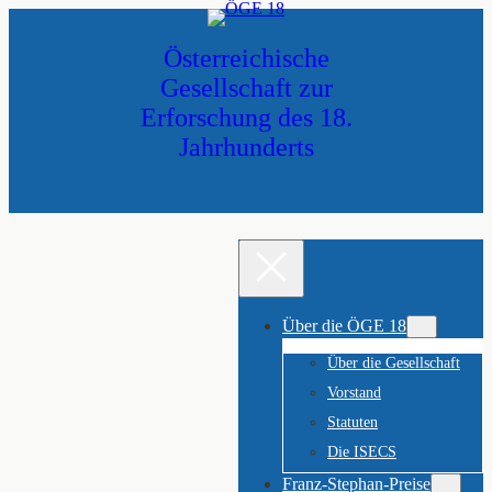
Zum
Inhalt
Österreichische
springen
Gesellschaft zur
Erforschung des 18.
Jahrhunderts
Über die ÖGE 18
Über die Gesellschaft
Vorstand
Statuten
Die ISECS
Franz-Stephan-Preise