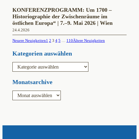
KONFERENZPROGRAMM: Um 1700 –
Historiographie der Zwischenräume im
östlichen Europa“ | 7.–9. Mai 2026 | Wien
24.4.2026
Neuere Neuigkeiten
1
2
3
4
5
…
110
Ältere Neuigkeiten
Kategorien auswählen
K
a
t
e
Monatsarchive
g
o
A
r
r
i
c
e
h
n
i
v