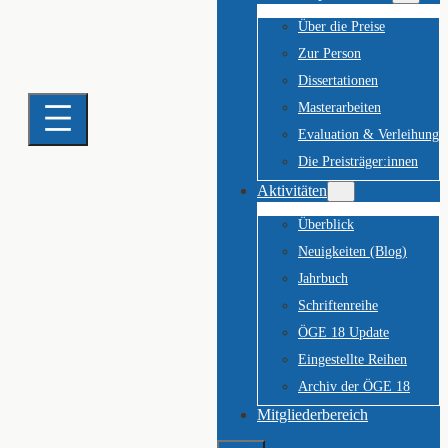
Über die Preise
Zur Person
Dissertationen
Masterarbeiten
Evaluation & Verleihung
Die Preisträger:innen
Aktivitäten
Überblick
Neuigkeiten (Blog)
Jahrbuch
Schriftenreihe
ÖGE 18 Update
Eingestellte Reihen
Archiv der ÖGE 18
Mitgliederbereich
Suchen