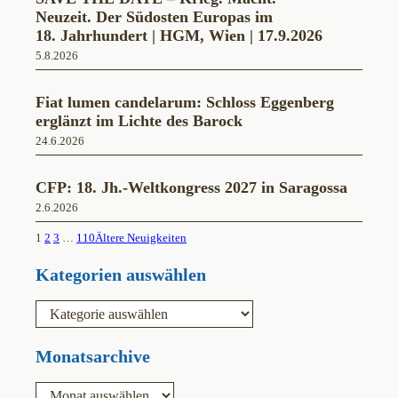
Neuzeit. Der Südosten Europas im
18. Jahrhundert | HGM, Wien | 17.9.2026
5.8.2026
Fiat lumen candelarum: Schloss Eggenberg
erglänzt im Lichte des Barock
24.6.2026
CFP: 18. Jh.-Weltkongress 2027 in Saragossa
2.6.2026
1
2
3
…
110
Ältere Neuigkeiten
Kategorien auswählen
K
a
t
e
Monatsarchive
g
o
A
r