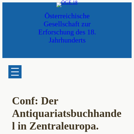
Zum
Inhalt
Österreichische
springen
Gesellschaft zur
Erforschung des 18.
Jahrhunderts
Conf: Der
Antiquariatsbuchhande
l in Zentraleuropa.