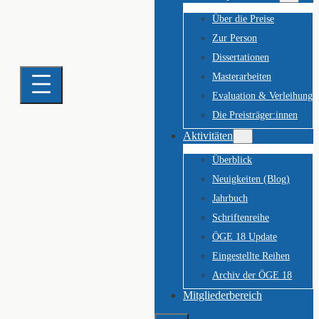
Über die Preise
Zur Person
Dissertationen
Masterarbeiten
Evaluation & Verleihung
Die Preisträger:innen
Aktivitäten
Überblick
Neuigkeiten (Blog)
Jahrbuch
Schriftenreihe
ÖGE 18 Update
Eingestellte Reihen
Archiv der ÖGE 18
Mitgliederbereich
Suchen