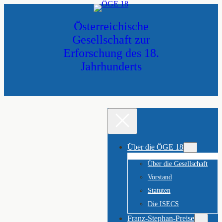
Zum
Inhalt
Österreichische
springen
Gesellschaft zur
Erforschung des 18.
Jahrhunderts
Über die ÖGE 18
Über die Gesellschaft
Vorstand
Statuten
Die ISECS
Franz-Stephan-Preise