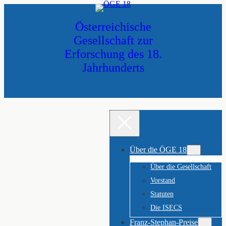
Zum
Inhalt
Österreichische
springen
Gesellschaft zur
Erforschung des 18.
Jahrhunderts
Über die ÖGE 18
Über die Gesellschaft
Vorstand
Statuten
Die ISECS
Franz-Stephan-Preise