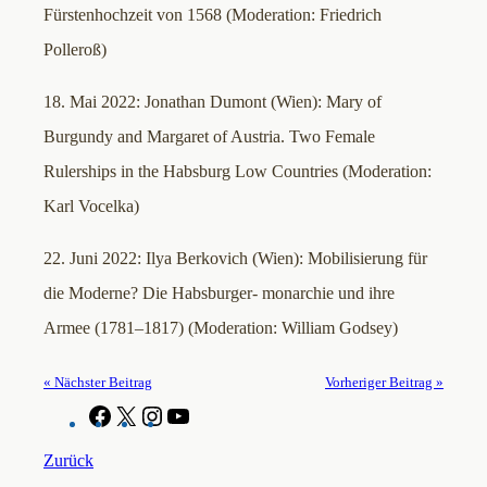
Fürstenhochzeit von 1568 (Moderation: Friedrich
Polleroß)
18. Mai 2022: Jonathan Dumont (Wien): Mary of
Burgundy and Margaret of Austria. Two Female
Rulerships in the Habsburg Low Countries (Moderation:
Karl Vocelka)
22. Juni 2022: Ilya Berkovich (Wien): Mobilisierung für
die Moderne? Die Habsburger- monarchie und ihre
Armee (1781–1817) (Moderation: William Godsey)
« Nächster Beitrag
Vorheriger Beitrag »
F
X
I
Y
a
n
o
c
s
u
Zurück
e
t
T