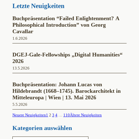
b
a
u
Letzte Neuigkeiten
o
g
b
o
r
e
k
a
Buchpräsentation “Failed Enlightenment? A
m
Philosophical Introduction” von Georg
Cavallar
1.6.2026
DGEJ-Gale-Fellowships „Digital Humanities“
2026
13.5.2026
Buchpräsentation: Johann Lucas von
Hildebrandt (1668–1745). Barockarchitekt in
Mitteleuropa | Wien | 13. Mai 2026
5.5.2026
Neuere Neuigkeiten
1
2
3
4
…
110
Ältere Neuigkeiten
Kategorien auswählen
K