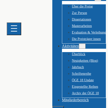
Über die Preise
Zur Person
Dissertationen
Masterarbeiten
Evaluation & Verleihung
Die Preisträger:innen
Aktivitäten
Überblick
Neuigkeiten (Blog)
Jahrbuch
Schriftenreihe
ÖGE 18 Update
Eingestellte Reihen
Archiv der ÖGE 18
Mitgliederbereich
Suchen