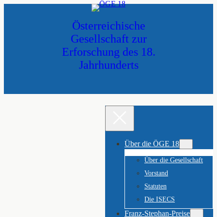
Zum
Inhalt
Österreichische
springen
Gesellschaft zur
Erforschung des 18.
Jahrhunderts
Über die ÖGE 18
Über die Gesellschaft
Vorstand
Statuten
Die ISECS
Franz-Stephan-Preise