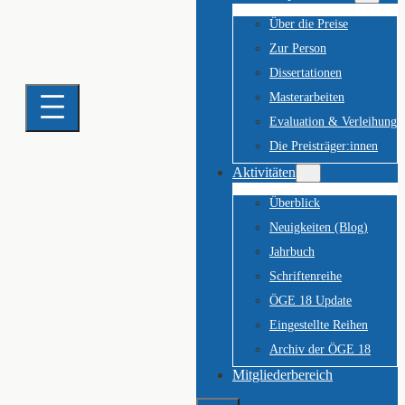
Über die Preise
Zur Person
Dissertationen
Masterarbeiten
Evaluation & Verleihung
Die Preisträger:innen
Aktivitäten
Überblick
Neuigkeiten (Blog)
Jahrbuch
Schriftenreihe
ÖGE 18 Update
Eingestellte Reihen
Archiv der ÖGE 18
Mitgliederbereich
Suchen