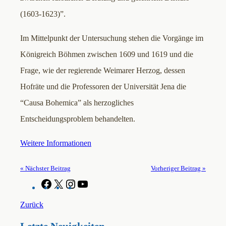
(1603-1623)”.
Im Mittelpunkt der Untersuchung stehen die Vorgänge im
Königreich Böhmen zwischen 1609 und 1619 und die
Frage, wie der regierende Weimarer Herzog, dessen
Hofräte und die Professoren der Universität Jena die
“Causa Bohemica” als herzogliches
Entscheidungsproblem behandelten.
Weitere Informationen
« Nächster Beitrag
Vorheriger Beitrag »
F
X
I
Y
a
n
o
c
s
u
Zurück
e
t
T
b
a
u