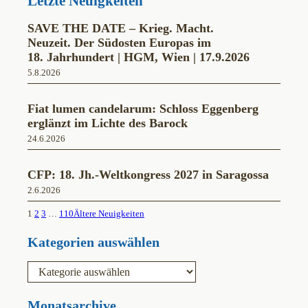
Letzte Neuigkeiten
o
g
b
o
r
e
k
a
SAVE THE DATE – Krieg. Macht.
m
Neuzeit. Der Südosten Europas im
18. Jahrhundert | HGM, Wien | 17.9.2026
5.8.2026
Fiat lumen candelarum: Schloss Eggenberg
erglänzt im Lichte des Barock
24.6.2026
CFP: 18. Jh.-Weltkongress 2027 in Saragossa
2.6.2026
1
2
3
…
110
Ältere Neuigkeiten
Kategorien auswählen
K
a
t
e
Monatsarchive