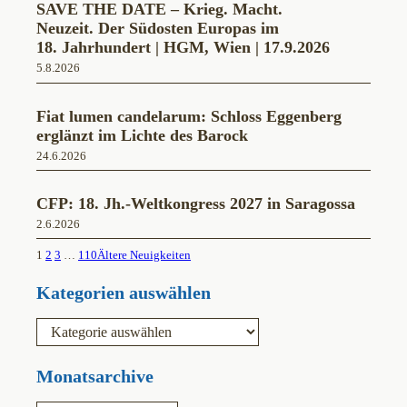
SAVE THE DATE – Krieg. Macht.
Neuzeit. Der Südosten Europas im
18. Jahrhundert | HGM, Wien | 17.9.2026
5.8.2026
Fiat lumen candelarum: Schloss Eggenberg
erglänzt im Lichte des Barock
24.6.2026
CFP: 18. Jh.-Weltkongress 2027 in Saragossa
2.6.2026
1
2
3
…
110
Ältere Neuigkeiten
Kategorien auswählen
K
a
t
e
Monatsarchive
g
o