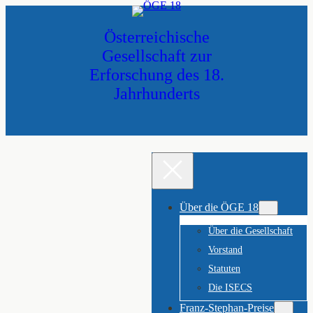
Zum
Inhalt
Österreichische
springen
Gesellschaft zur
Erforschung des 18.
Jahrhunderts
Über die ÖGE 18
Über die Gesellschaft
Vorstand
Statuten
Die ISECS
Franz-Stephan-Preise