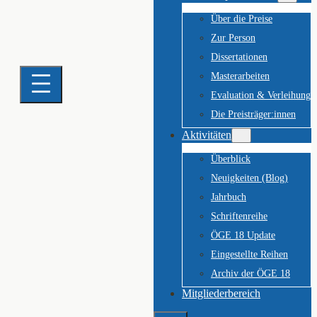
Über die Preise
Zur Person
Dissertationen
Masterarbeiten
Evaluation & Verleihung
Die Preisträger:innen
Aktivitäten
Überblick
Neuigkeiten (Blog)
Jahrbuch
Schriftenreihe
ÖGE 18 Update
Eingestellte Reihen
Archiv der ÖGE 18
Mitgliederbereich
Suchen