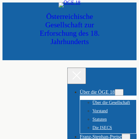
Zum
Inhalt
Österreichische
springen
Gesellschaft zur
Erforschung des 18.
Jahrhunderts
Über die ÖGE 18
Über die Gesellschaft
Vorstand
Statuten
Die ISECS
Franz-Stephan-Preise