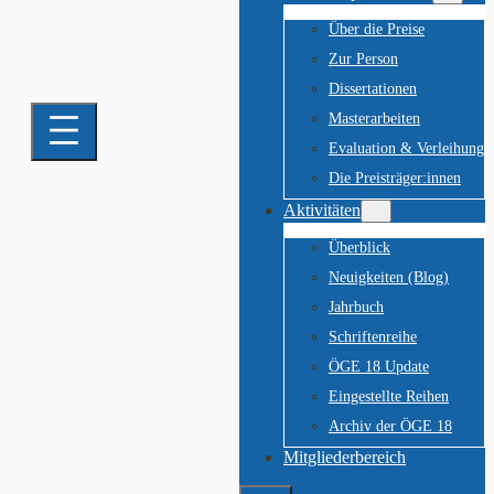
Über die Preise
Zur Person
Dissertationen
Masterarbeiten
Evaluation & Verleihung
Die Preisträger:innen
Aktivitäten
Überblick
Neuigkeiten (Blog)
Jahrbuch
Schriftenreihe
ÖGE 18 Update
Eingestellte Reihen
Archiv der ÖGE 18
Mitgliederbereich
Suchen