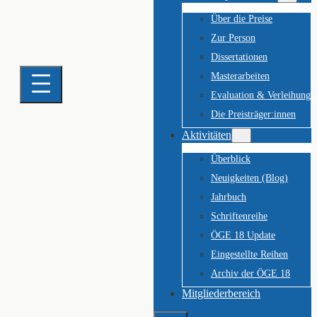
Über die Preise
Zur Person
Dissertationen
Masterarbeiten
Evaluation & Verleihung
Die Preisträger:innen
Aktivitäten
Überblick
Neuigkeiten (Blog)
Jahrbuch
Schriftenreihe
ÖGE 18 Update
Eingestellte Reihen
Archiv der ÖGE 18
Mitgliederbereich
Suchen