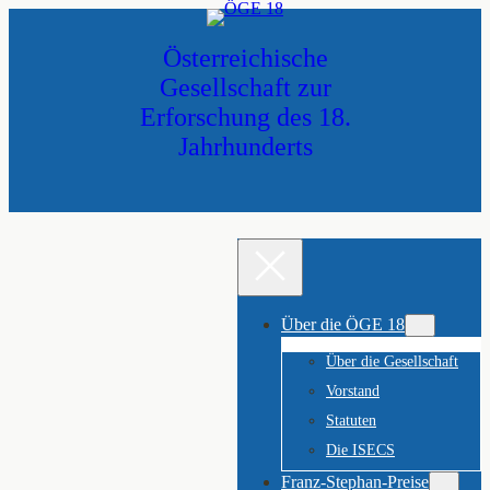
Zum
Inhalt
Österreichische
springen
Gesellschaft zur
Erforschung des 18.
Jahrhunderts
Über die ÖGE 18
Über die Gesellschaft
Vorstand
Statuten
Die ISECS
Franz-Stephan-Preise