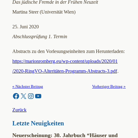
Das jüdische Fremde in der Frühen Neuzeit
Martina Steer (Universität Wien)
25. Juni 2020
Abschlussprüfung 1. Termin
Abstracts zu den Vorlesungseinheiten zum Herunterladen:
https:/
/marionromberg.eu
/wp-content
/uploads
/2020
/01
/2020-RingVO-Alteritäten-Programm-Abstracts-3.pdf
.
« Nächster Beitrag
Vorheriger Beitrag »
Facebook
X
Instagram
YouTube
Zurück
Letzte Neuigkeiten
Neuerscheinung: 30. Jahrbuch “Häuser und