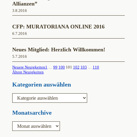
Allianzen”
3.8.2016
CFP: MURATORIANA ONLINE 2016
6.7.2016
Neues Mitglied: Herzlich Willkommen!
5.7.2016
Neuere Neuigkeiten
1
…
99
100
101
102
103
…
110
Ältere Neuigkeiten
Kategorien auswählen
K
a
t
e
Monatsarchive
g
o
A
r
r
i
c
e