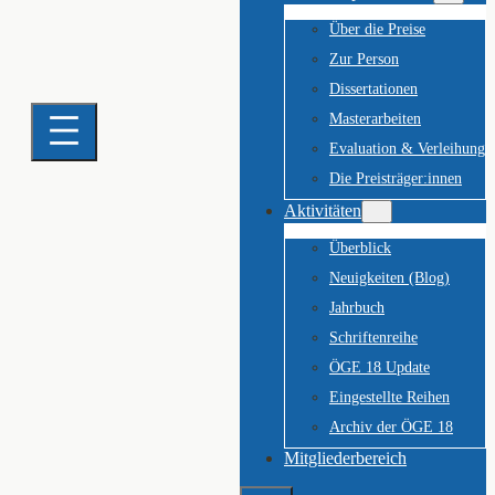
Über die Preise
Zur Person
Dissertationen
Masterarbeiten
Evaluation & Verleihung
Die Preisträger:innen
Aktivitäten
Überblick
Neuigkeiten (Blog)
Jahrbuch
Schriftenreihe
ÖGE 18 Update
Eingestellte Reihen
Archiv der ÖGE 18
Mitgliederbereich
Suchen