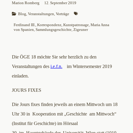
Marion Romberg
12. September 2019
Blog
, 
Veranstaltungen
, 
Vorträge
Ferdinand III.
, 
Korrespondenz
, 
Kunstpatronage
, 
Maria Anna
von Spanien
, 
Sammlungsgeschichte
, 
Zigeuner
Die ÖGE 18 möchte Sie sehr herzlich zu den
Veranstaltungen des
i.e.f.n.
im Wintersemester 2019
einladen.
JOURS FIXES
Die Jours fixes finden jeweils an einem Mittwoch um 18
Uhr 30 in Kooperation mit „Geschichte am Mittwoch“
(Institut für Geschichte) im Hörsaal
30 im Hauptgebäude der Universität Wien statt (1010