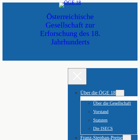
Zum
Inhalt
Österreichische
springen
Gesellschaft zur
Erforschung des 18.
Jahrhunderts
Über die ÖGE 18
Über die Gesellschaft
Vorstand
Statuten
Die ISECS
Franz-Stephan-Preise