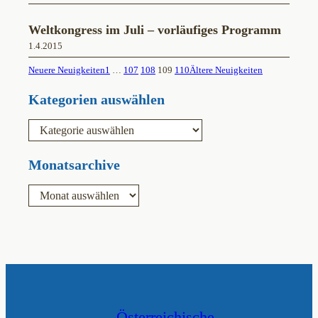
Weltkongress im Juli – vorläufiges Programm
1.4.2015
Neuere Neuigkeiten
1
…
107
108
109
110
Ältere Neuigkeiten
Kategorien auswählen
K
a
t
e
Monatsarchive
g
o
A
r
r
i
c
e
h
n
i
v
Österreichische