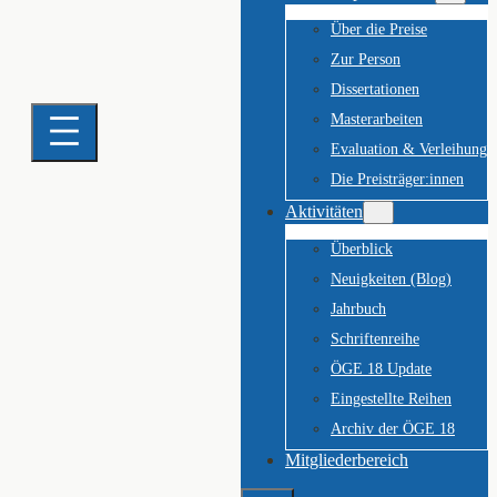
Über die Preise
Zur Person
Dissertationen
Masterarbeiten
Evaluation & Verleihung
Die Preisträger:innen
Aktivitäten
Überblick
Neuigkeiten (Blog)
Jahrbuch
Schriftenreihe
ÖGE 18 Update
Eingestellte Reihen
Archiv der ÖGE 18
Mitgliederbereich
Suchen